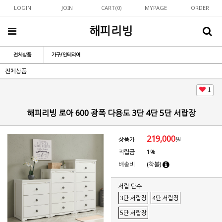
LOGIN
JOIN
CART(
0
)
MYPAGE
ORDER
해피리빙
전체상품
가구/인테리어
전체상품
1
해피리빙 로아 600 광폭 다용도 3단 4단 5단 서랍장
219,000
상품가
원
적립금
1%
배송비
(착불)
서랍 단수
3단 서랍장
4단 서랍장
5단 서랍장