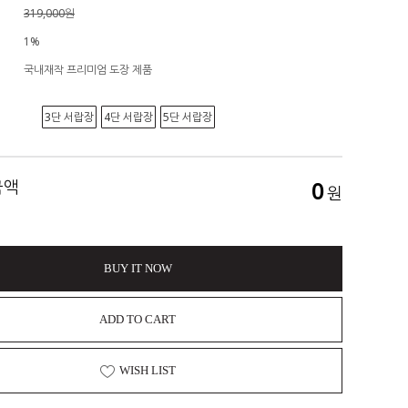
319,000원
1%
국내재작 프리미엄 도장 제품
3단 서랍장
4단 서랍장
5단 서랍장
금액
0
원
BUY IT NOW
ADD TO CART
WISH LIST