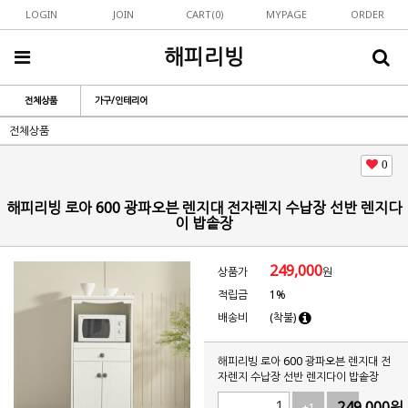
LOGIN
JOIN
CART(
0
)
MYPAGE
ORDER
해피리빙
전체상품
가구/인테리어
전체상품
0
해피리빙 로아 600 광파오븐 렌지대 전자렌지 수납장 선반 렌지다
이 밥솥장
249,000
상품가
원
적립금
1%
배송비
(착불)
해피리빙 로아 600 광파오븐 렌지대 전
자렌지 수납장 선반 렌지다이 밥솥장
249,000
원
+1
-1