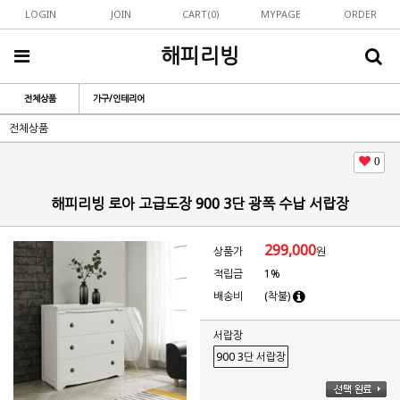
LOGIN
JOIN
CART(
0
)
MYPAGE
ORDER
해피리빙
전체상품
가구/인테리어
전체상품
0
해피리빙 로아 고급도장 900 3단 광폭 수납 서랍장
299,000
상품가
원
적립금
1%
배송비
(착불)
서랍장
900 3단 서랍장