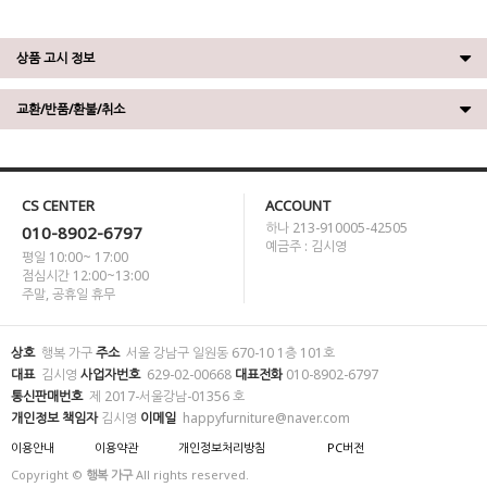
상품 고시 정보
교환/반품/환불/취소
CS CENTER
ACCOUNT
하나 213-910005-42505
010-8902-6797
예금주 : 김시영
평일 10:00~ 17:00
점심시간 12:00~13:00
주말, 공휴일 휴무
상호
행복 가구
주소
서울 강남구 일원동 670-10 1층 101호
대표
김시영
사업자번호
629-02-00668
대표전화
010-8902-6797
통신판매번호
제 2017-서울강남-01356 호
개인정보 책임자
김시영
이메일
happyfurniture@naver.com
이용안내
이용약관
개인정보처리방침
PC버전
Copyright ©
행복 가구
All rights reserved.