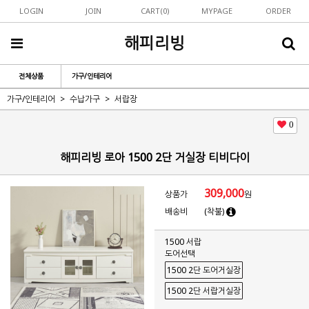
LOGIN
JOIN
CART(
0
)
MYPAGE
ORDER
해피리빙
전체상품
가구/인테리어
가구/인테리어
수납가구
서랍장
0
해피리빙 로아 1500 2단 거실장 티비다이
309,000
상품가
원
배송비
(착불)
1500 서랍
도어선택
1500 2단 도어거실장
1500 2단 서랍거실장