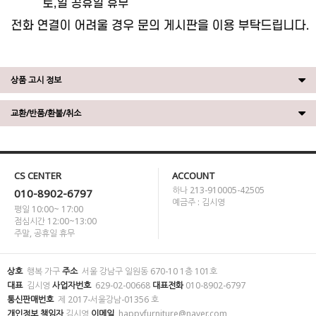
상품 고시 정보
교환/반품/환불/취소
CS CENTER
ACCOUNT
하나 213-910005-42505
010-8902-6797
예금주 : 김시영
평일 10:00~ 17:00
점심시간 12:00~13:00
주말, 공휴일 휴무
상호
행복 가구
주소
서울 강남구 일원동 670-10 1층 101호
대표
김시영
사업자번호
629-02-00668
대표전화
010-8902-6797
통신판매번호
제 2017-서울강남-01356 호
개인정보 책임자
김시영
이메일
happyfurniture@naver.com