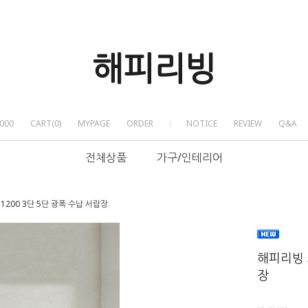
해피리빙
000
CART
(
0
)
MYPAGE
ORDER
NOTICE
REVIEW
Q&A
전체상품
가구/인테리어
1200 3단 5단 광폭 수납 서랍장
해피리빙 로
장