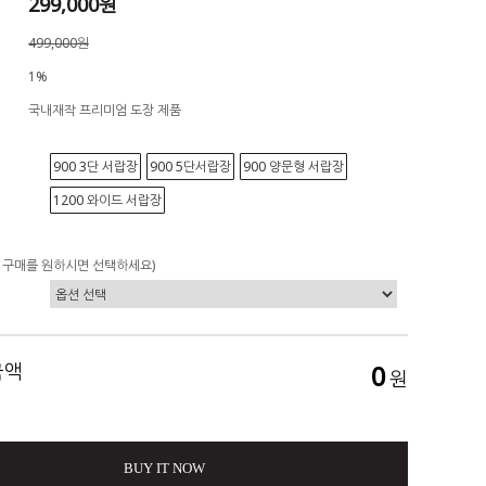
299,000원
499,000원
1%
국내재작 프리미엄 도장 제품
900 3단 서랍장
900 5단서랍장
900 양문형 서랍장
1200 와이드 서랍장
 구매를 원하시면 선택하세요)
금액
0
원
BUY IT NOW