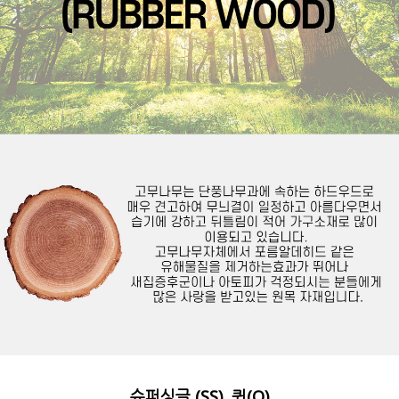
슈퍼싱글 (SS), 퀸(Q)