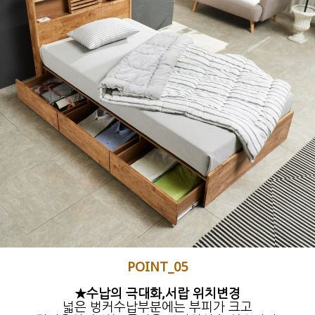
POINT_05
★수납의 극대화,서랍 위치변경
넓은 벙커수납부분에는 부피가 크고