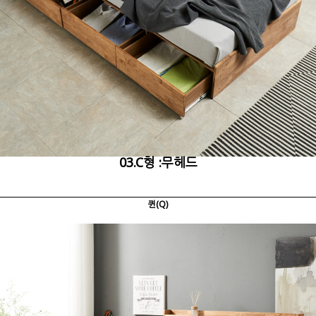
03.C형 :무헤드
퀸(Q)