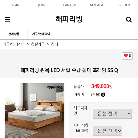
LOGIN
JOIN
CART(
0
)
MYPAGE
ORDER
해피리빙
전체상품
가구/인테리어
가구/인테리어
침실가구
침대
0
해피리빙 원목 LED 서랍 수납 침대 프레임 SS Q
349,000
상품가
원
배송비
(착불)
헤드디자
인
사이즈(침
대프레임)