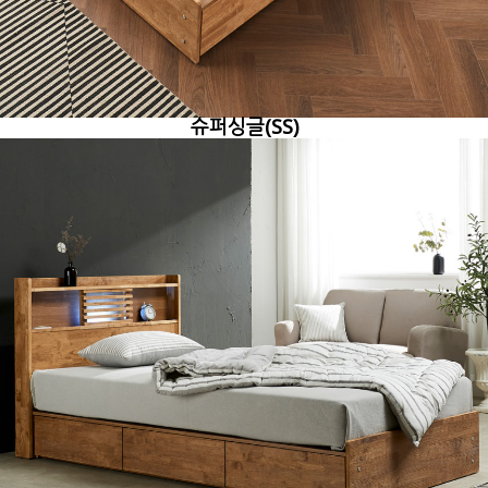
슈퍼싱글(SS)