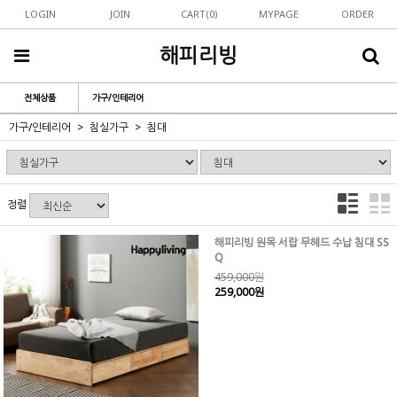
LOGIN
JOIN
CART(
0
)
MYPAGE
ORDER
해피리빙
전체상품
가구/인테리어
가구/인테리어
침실가구
침대
정렬
해피리빙 원목 서랍 무헤드 수납 침대 SS
Q
459,000원
259,000원