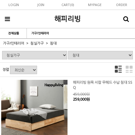
LOGIN
JOIN
CART(
0
)
MYPAGE
ORDER
해피리빙
전체상품
가구/인테리어
가구/인테리어
침실가구
침대
정렬
해피리빙 원목 서랍 무헤드 수납 침대 SS
Q
459,000원
259,000원